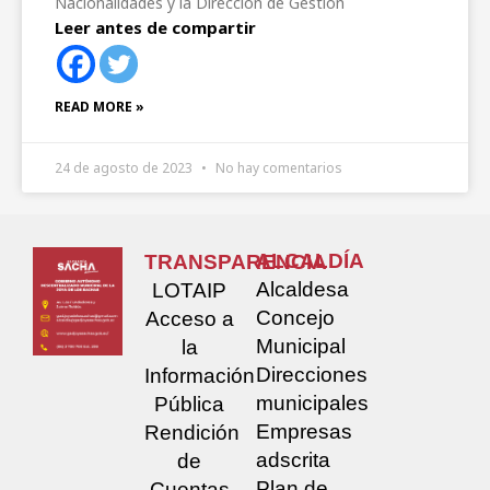
Nacionalidades y la Dirección de Gestión
Leer antes de compartir
READ MORE »
24 de agosto de 2023
No hay comentarios
ALCALDÍA
TRANSPARENCIA
Alcaldesa
LOTAIP
Concejo
Acceso a
Municipal
la
Direcciones
Información
municipales
Pública
Empresas
Rendición
adscrita
de
Plan de
Cuentas