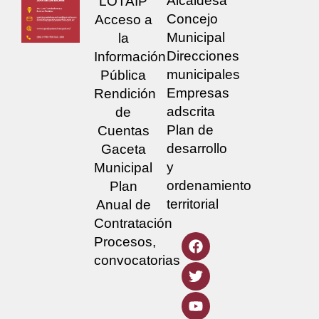
Alcaldesa
LOTAIP
Concejo
Acceso a
Municipal
la
Direcciones
Información
municipales
Pública
Empresas
Rendición
adscrita
de
Plan de
Cuentas
desarrollo
Gaceta
y
Municipal
ordenamiento
Plan
territorial
Anual de
Contratación
Procesos,
convocatorias