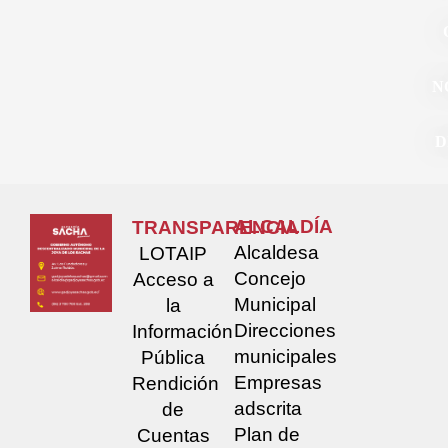
N
D
ALCALDÍA
TRANSPARENCIA
Alcaldesa
LOTAIP
Concejo
Acceso a
Municipal
la
Direcciones
Información
municipales
Pública
Empresas
Rendición
adscrita
de
Plan de
Cuentas