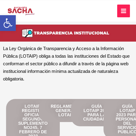
Abrir barra de herramientas
La Ley Orgánica de Transparencia y Acceso a la Información
Pública (LOTAIP) obliga a todas las instituciones del Estado que
conforman el sector público a difundir a través de la página web
institucional información mínima actualizada de naturaleza
obligatoria.
LOTAIP:
REGLAMENTO
GUÍA
GUÍA
REGISTRO
GENERAL
LOTAIP 2023
LOTAIP
OFICIAL
LOTAIP
PARA LA
2023 PA
SEGUNDO
CIUDADANÍA
PERSON
SUPLEMENTO
DEL
NO245, 7
SERVICI
FEBRERO DE
PÚBLIC