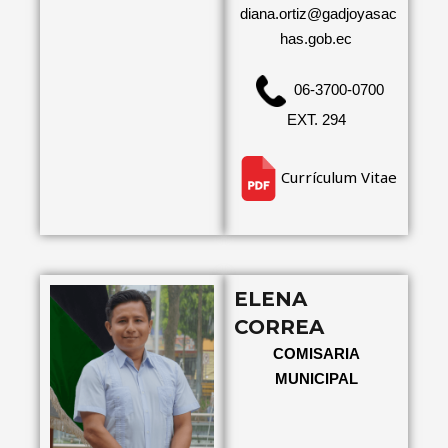
diana.ortiz@gadjoyasac
has.gob.ec
06-3700-0700
EXT. 294
Currículum Vitae
ELENA
CORREA
COMISARIA
MUNICIPAL