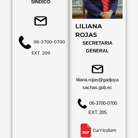
SÍNDICO
LILIANA
ROJAS
06-3700-0700
SECRETARIA
GENERAL
EXT. 209
liliana.rojas@gadjoya
sachas.gob.ec
06-3700-0700
EXT. 205
Currículum