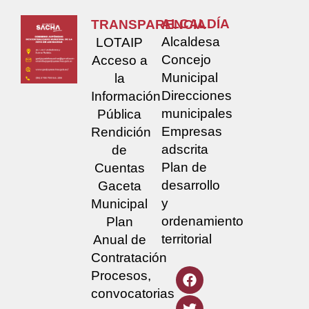
ALCALDÍA
TRANSPARENCIA
Alcaldesa
LOTAIP
Concejo
Acceso a
Municipal
la
Direcciones
Información
municipales
Pública
Empresas
Rendición
adscrita
de
Plan de
Cuentas
desarrollo
Gaceta
y
Municipal
ordenamiento
Plan
territorial
Anual de
Contratación
Procesos,
convocatorias