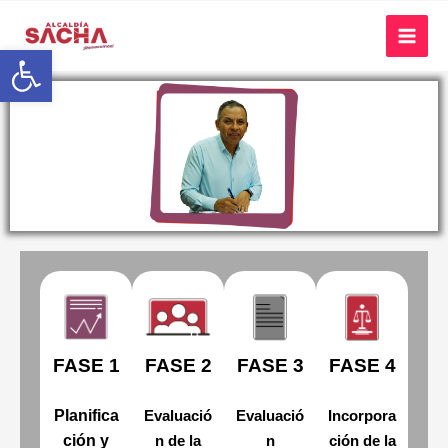
Abrir barra de herramientas
FASE 1
FASE 2
FASE 3
FASE 4
Planifica
Evaluació
Evaluació
Incorpora
ción y
n de la
n
ción de la