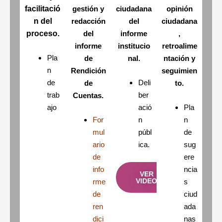
facilitació
gestión y
ciudadana
opinión
n del
redacción
del
ciudadana
proceso.
del
informe
,
informe
institucio
retroalime
Pla
de
nal.
ntación y
n
Rendición
seguimien
de
Deli
de
to.
trab
ber
Cuentas.
ajo
ació
Pla
For
n
n
mul
públ
de
ario
ica.
sug
de
ere
info
ncia
VER
VIDEO
rme
s
de
ciud
ren
ada
dici
nas