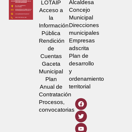
Alcaldesa
LOTAIP
Concejo
Acceso a
Municipal
la
Direcciones
Información
municipales
Pública
Empresas
Rendición
adscrita
de
Plan de
Cuentas
desarrollo
Gaceta
y
Municipal
ordenamiento
Plan
territorial
Anual de
Contratación
Procesos,
convocatorias