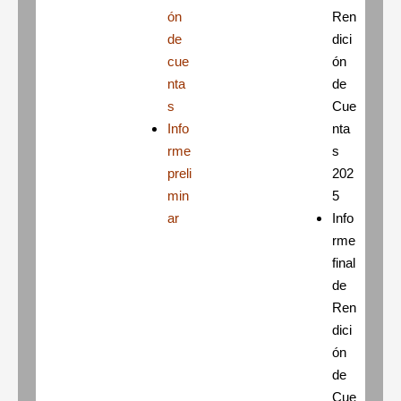
ón
Ren
de
dici
cue
ón
nta
de
s
Cue
Info
nta
rme
s
preli
202
min
5
ar
Info
rme
final
de
Ren
dici
ón
de
Cue