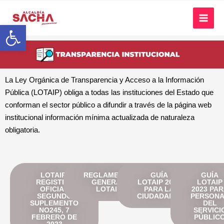
Abrir barra de herramientas
La Ley Orgánica de Transparencia y Acceso a la Información
Pública (LOTAIP) obliga a todas las instituciones del Estado que
conforman el sector público a difundir a través de la página web
institucional información mínima actualizada de naturaleza
obligatoria.
LOTAIP:
REGLAMENTO
GUÍA
GUÍA
REGISTRO
GENERAL
LOTAIP 2023
LOTAIP
OFICIAL
LOTAIP
PARA LA
2023 PA
SEGUNDO
CIUDADANÍA
PERSON
SUPLEMENTO
DEL
NO245, 7
SERVICI
FEBRERO DE
PÚBLIC