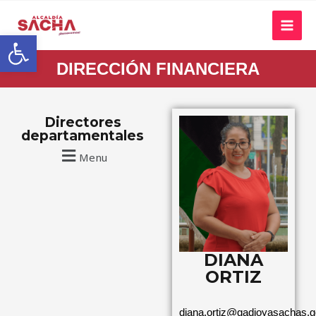
Abrir barra de herramientas
DIRECCIÓN FINANCIERA
Directores
departamentales
Menu
DIANA
ORTIZ
diana.ortiz@gadjoyasachas.g