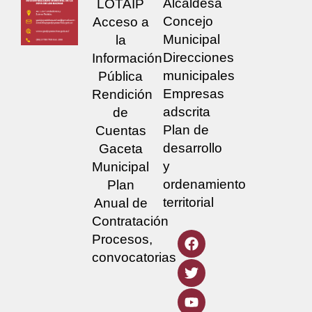
Alcaldesa
LOTAIP
Concejo
Acceso a
Municipal
la
Direcciones
Información
municipales
Pública
Empresas
Rendición
adscrita
de
Plan de
Cuentas
desarrollo
Gaceta
y
Municipal
ordenamiento
Plan
territorial
Anual de
Contratación
Procesos,
convocatorias