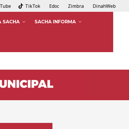
uTube
TikTok
Edoc
Zimbra
DinahWeb
A SACHA
SACHA INFORMA