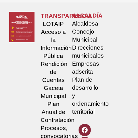
ALCALDÍA
TRANSPARENCIA
Alcaldesa
LOTAIP
Concejo
Acceso a
Municipal
la
Direcciones
Información
municipales
Pública
Empresas
Rendición
adscrita
de
Plan de
Cuentas
desarrollo
Gaceta
y
Municipal
ordenamiento
Plan
territorial
Anual de
Contratación
Procesos,
convocatorias