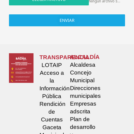
Ningún archivo seleccionado
ENVIAR
ALCALDÍA
TRANSPARENCIA
Alcaldesa
LOTAIP
Concejo
Acceso a
Municipal
la
Direcciones
Información
municipales
Pública
Empresas
Rendición
adscrita
de
Plan de
Cuentas
desarrollo
Gaceta