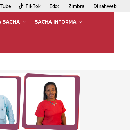
uTube
TikTok
Edoc
Zimbra
DinahWeb
A SACHA
SACHA INFORMA