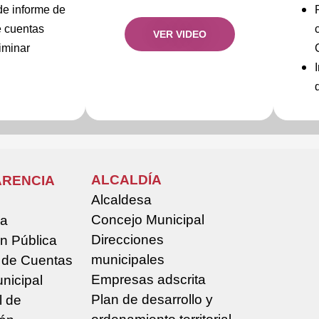
de informe de
e cuentas
VER VIDEO
iminar
ALCALDÍA
RENCIA
Alcaldesa
Concejo Municipal
la
Direcciones
n Pública
municipales
 de Cuentas
Empresas adscrita
nicipal
Plan de desarrollo y
l de