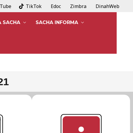
uTube
TikTok
Edoc
Zimbra
DinahWeb
A SACHA
SACHA INFORMA
21