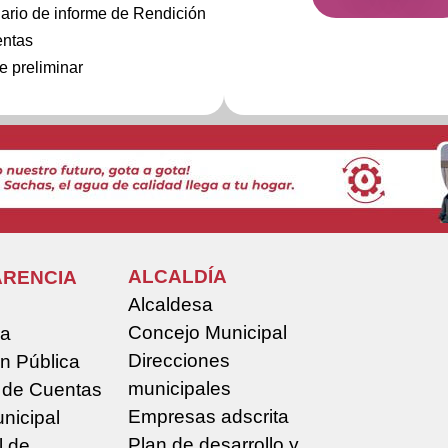
ario de informe de Rendición
entas
e preliminar
ALCALDÍA
RENCIA
Alcaldesa
Concejo Municipal
la
Direcciones
n Pública
municipales
 de Cuentas
Empresas adscrita
nicipal
Plan de desarrollo y
l de