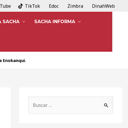
uTube
TikTok
Edoc
Zimbra
DinahWeb
A SACHA
SACHA INFORMA
ia Enokanqui.