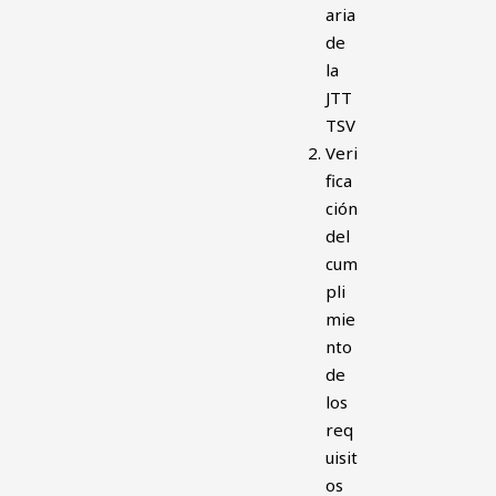
aria
de
la
JTT
TSV
Veri
fica
ción
del
cum
pli
mie
nto
de
los
req
uisit
os