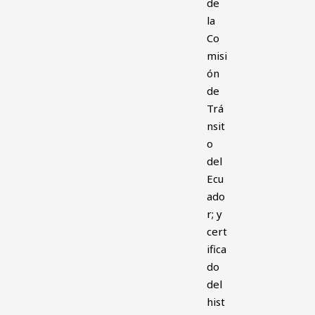
de
la
Co
misi
ón
de
Trá
nsit
o
del
Ecu
ado
r; y
cert
ifica
do
del
hist