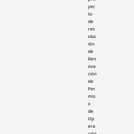
yec
to
de
res
oluc
ión
de
Ren
ova
ción
de
Per
mis
o
de
Op
era
ción