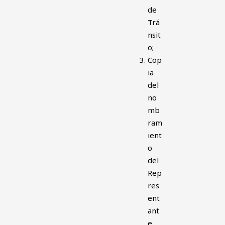
de
Trá
nsit
o;
Cop
ia
del
no
mb
ram
ient
o
del
Rep
res
ent
ant
e