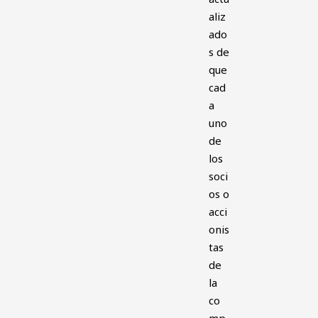
aliz
ado
s de
que
cad
a
uno
de
los
soci
os o
acci
onis
tas
de
la
co