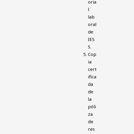
oria
l
lab
oral
de
IES
S.
Cop
ia
cert
ifica
da
de
la
póli
za
de
res