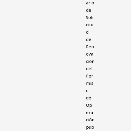
ario
de
Soli
citu
d
de
Ren
ova
ción
del
Per
mis
o
de
Op
era
ción
pub