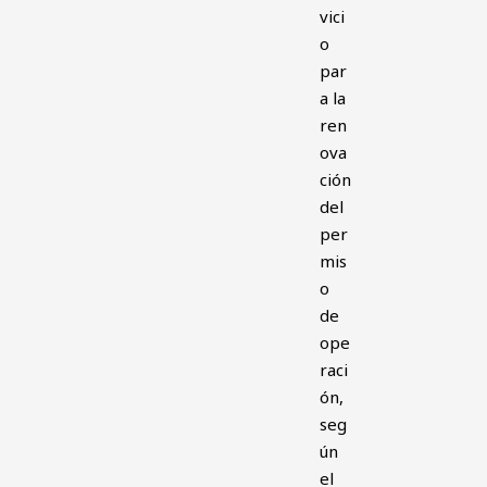
vici
o
par
a la
ren
ova
ción
del
per
mis
o
de
ope
raci
ón,
seg
ún
el