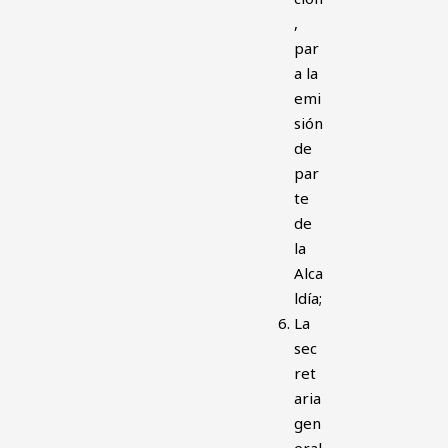
,
par
a la
emi
sión
de
par
te
de
la
Alca
ldía;
La
sec
ret
aria
gen
eral