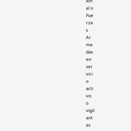
ion
al o
Fue
rza
s
Ar
ma
das
en
ser
vici
o
acti
vo;
o
vigil
ant
es