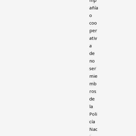
mp
añía
o
coo
per
ativ
a
de
no
ser
mie
mb
ros
de
la
Poli
cía
Nac