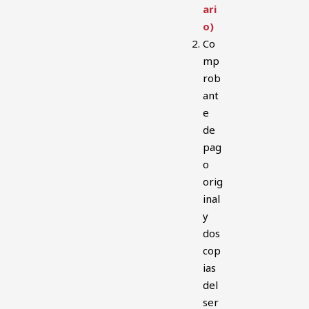
ari
o)
Co
mp
rob
ant
e
de
pag
o
orig
inal
y
dos
cop
ias
del
ser