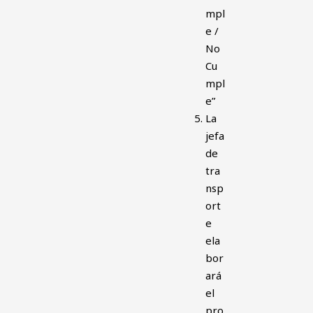
mpl
e /
No
Cu
mpl
e”
La
jefa
de
tra
nsp
ort
e
ela
bor
ará
el
pro