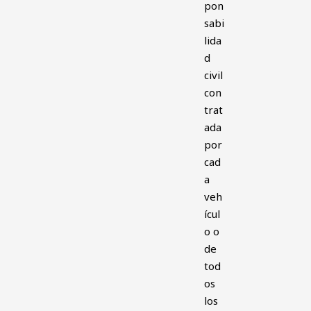
pon
sabi
lida
d
civil
con
trat
ada
por
cad
a
veh
ícul
o o
de
tod
os
los