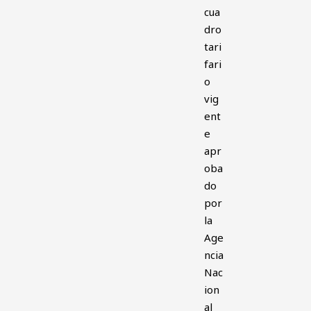
cua
dro
tari
fari
o
vig
ent
e
apr
oba
do
por
la
Age
ncia
Nac
ion
al