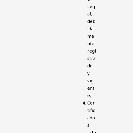
Leg
al,
deb
ida
me
nte
regi
stra
do
y
vig
ent
e;
Cer
tific
ado
s
actu