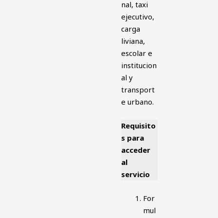
nal, taxi
ejecutivo,
carga
liviana,
escolar e
institucion
al y
transport
e urbano.
Requisito
s para
acceder
al
servicio
For
mul