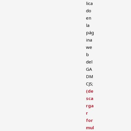
lica
do
en
la
pág
ina
we
b
del
GA
DM
CJS;
(de
sca
rga
r
for
mul