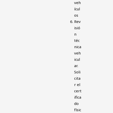
veh
ícul
os
Rev
isió
n
téc
nica
veh
icul
ar.
Soli
cita
r el
cert
ifica
do
físic