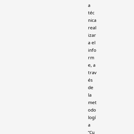
a
téc
nica
real
izar
a el
info
rm
e, a
trav
és
de
la
met
odo
logí
a
“Cu