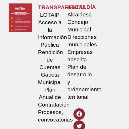
ALCALDÍA
TRANSPARENCIA
Alcaldesa
LOTAIP
Concejo
Acceso a
Municipal
la
Direcciones
Información
municipales
Pública
Empresas
Rendición
adscrita
de
Plan de
Cuentas
desarrollo
Gaceta
y
Municipal
ordenamiento
Plan
territorial
Anual de
Contratación
Procesos,
convocatorias