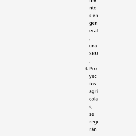
nto
s en
gen
eral
,
una
SBU
.
Pro
yec
tos
agrí
cola
s,
se
regi
rán