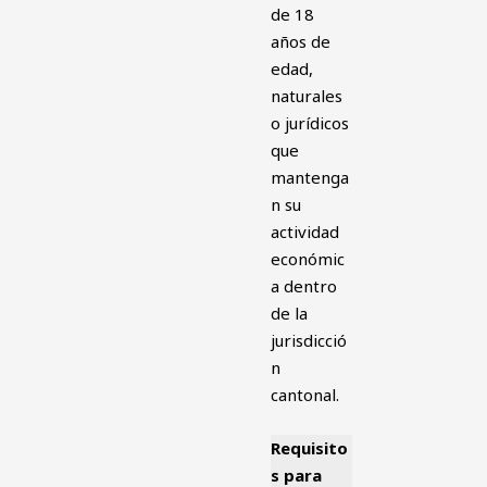
de 18
años de
edad,
naturales
o jurídicos
que
mantenga
n su
actividad
económic
a dentro
de la
jurisdicció
n
cantonal.
Requisito
s para