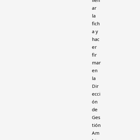
llen
ar
la
fich
a y
hac
er
fir
mar
en
la
Dir
ecci
ón
de
Ges
tión
Am