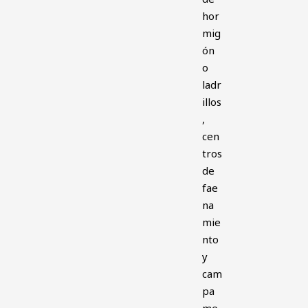
hor
mig
ón
o
ladr
illos
,
cen
tros
de
fae
na
mie
nto
y
cam
pa
me