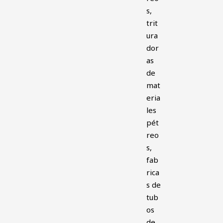
s,
trit
ura
dor
as
de
mat
eria
les
pét
reo
s,
fab
rica
s de
tub
os
de