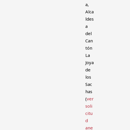
a,
Alca
ldes
a
del
Can
tón
La
Joya
de
los
Sac
has
(
ver
soli
citu
d
ane