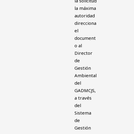
la solicitud
la máxima
autoridad
direcciona
el
document
o al
Director
de
Gestión
Ambiental
del
GADMCJS,
a través
del
Sistema
de
Gestión