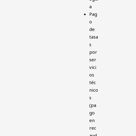
a
Pag
o
de
tasa
s
por
ser
vici
os
téc
nico
s
(pa
go
en
rec
aud