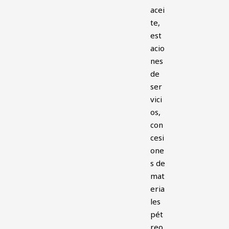
acei
te,
est
acio
nes
de
ser
vici
os,
con
cesi
one
s de
mat
eria
les
pét
reo