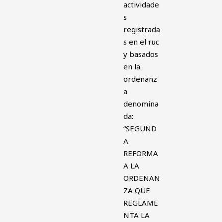
actividade
s
registrada
s en el ruc
y basados
en la
ordenanz
a
denomina
da:
“SEGUND
A
REFORMA
A LA
ORDENAN
ZA QUE
REGLAME
NTA LA