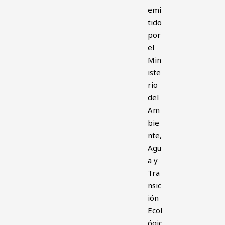
emi
tido
por
el
Min
iste
rio
del
Am
bie
nte,
Agu
a y
Tra
nsic
ión
Ecol
ógic