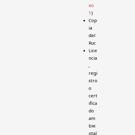
xo
1
)
Cop
ia
del
Ruc
Lice
ncia
,
regi
stro
o
cert
ifica
do
am
bie
ntal