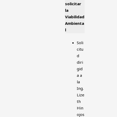
solicitar
la
Viabilidad
Ambienta
l
Soli
citu
d
diri
gid
a a
la
Ing.
Lize
th
Hin
ojos