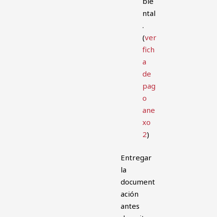
bie
ntal
.
(
ver
fich
a
de
pag
o
ane
xo
2
)
Entregar
la
document
ación
antes