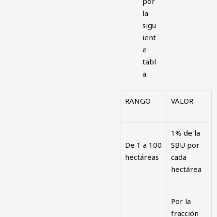
por
la
sigu
ient
e
tabl
a.
RANGO
VALOR
1% de la
De 1 a 100
SBU por
hectáreas
cada
hectárea
Por la
fracción