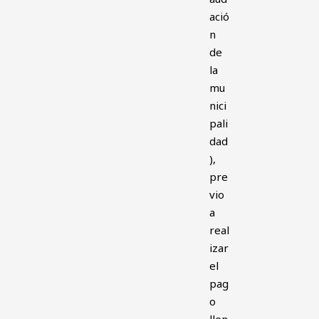
ació
n
de
la
mu
nici
pali
dad
),
pre
vio
a
real
izar
el
pag
o