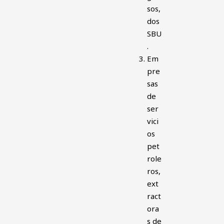
sos,
dos
SBU
.
Em
pre
sas
de
ser
vici
os
pet
role
ros,
ext
ract
ora
s de