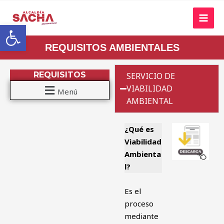
Abrir barra de herramientas
REQUISITOS AMBIENTALES
REQUISITOS
SERVICIO DE
VIABILIDAD
Menú
AMBIENTAL
¿Qué es
Viabilidad
Ambienta
l?
Es el
proceso
mediante